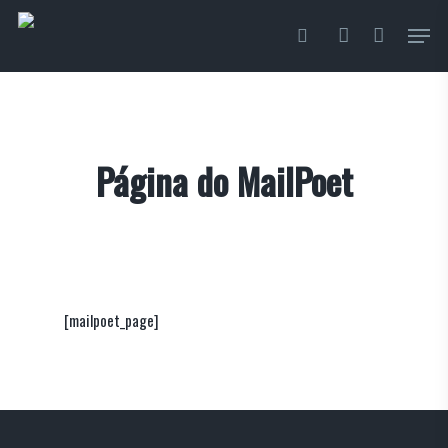
Skip
Menu
to
pesquisa
account
main
content
Página do MailPoet
[mailpoet_page]