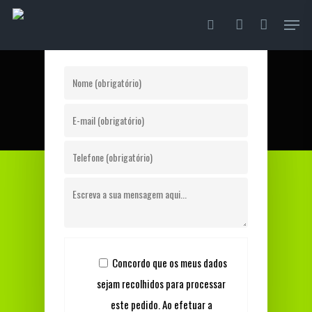
Skip
Menu
to
pesquisa
account
main
content
Concordo que os meus dados
sejam recolhidos para processar
este pedido. Ao efetuar a