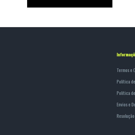
Informaçõ
Termos e 
Política d
Política d
Envios e D
Resolução 