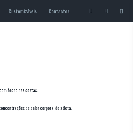
pesquisa
account
Customizáveis
Contactos
com fecho nas costas.
concentrações de calor corporal do atleta.