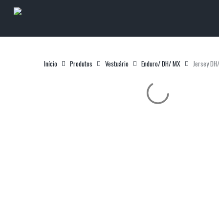
Skip
to
main
content
Início
Produtos
Vestuário
Enduro/ DH/ MX
Jersey DH
Clique Enter para pesquisar ou ESC para sair