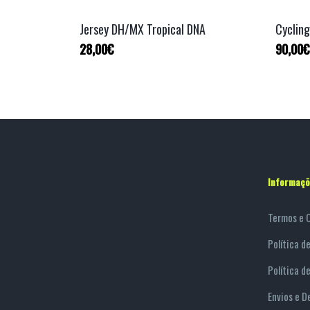
Jersey DH/MX Tropical DNA
Cycling
28,00
€
90,00
€
Informaçõ
Termos e 
Política d
Política d
Envios e D