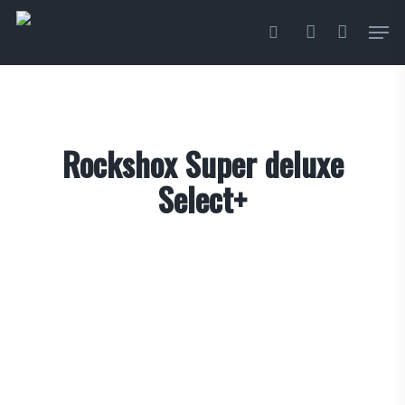
Skip
Menu
to
pesquisa
account
main
content
Rockshox Super deluxe
Select+